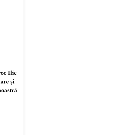
oc Ilie
are și
noastră