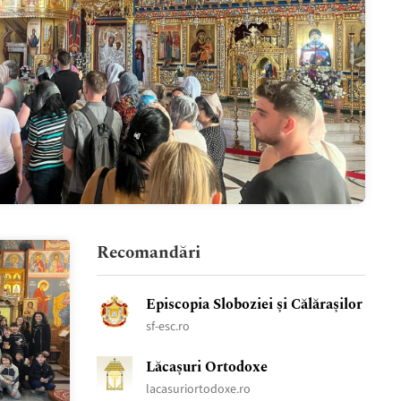
Recomandări
Episcopia Sloboziei și Călărașilor
sf-esc.ro
Lăcașuri Ortodoxe
lacasuriortodoxe.ro