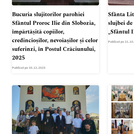
Bucuria slujitorilor parohiei
Sfânta Li
Sfântul Proroc Ilie din Slobozia,
slujbei de
împărtășită copiilor,
„Sfântul I
credincioșilor, nevoiașilor și celor
Publicat pe 21.10
suferinzi, în Postul Crăciunului,
2025
Publicat pe 30.12.2025