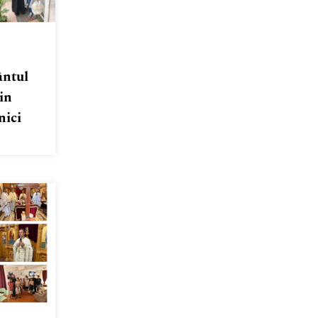
ântul
in
nici