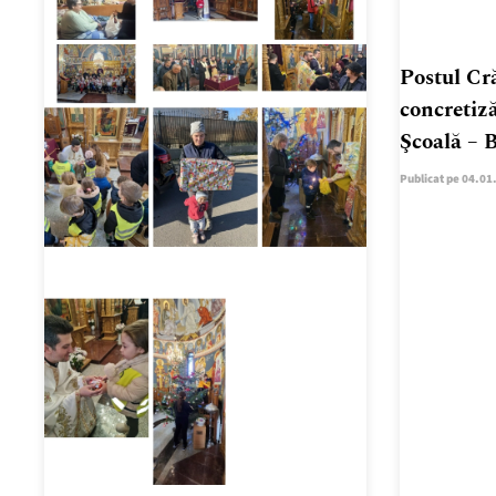
Postul Cr
concretiză
Şcoală – B
Publicat pe 04.01