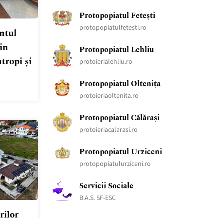
Protopopiatul Fetești
protopopiatulfetesti.ro
ntul
in
Protopopiatul Lehliu
tropi și
protoierialehliu.ro
Protopopiatul Oltenița
protoieriaoltenita.ro
Protopopiatul Călărași
protoieriacalarasi.ro
Protopopiatul Urziceni
protopopiatulurziceni.ro
Servicii Sociale
B.A.S. SF-ESC
rilor