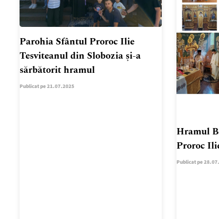
Parohia Sfântul Proroc Ilie
Tesviteanul din Slobozia și-a
sărbătorit hramul
Publicat pe 21.07.2025
Hramul Bi
Proroc Ili
Publicat pe 28.07