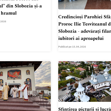
l” din Slobozia și-a
t hramul
Credincioși Parohiei Sfâ
.2026
Proroc Ilie Tesviteanul d
Slobozia - adevărați filan
iubitori ai aproapelui
Publicat pe 15.04.2026
Sfințirea picturii și lucră