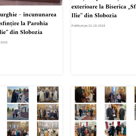
exterioare la Biserica „S
turghie – încununarea
Ilie” din Slobozia
 sfințire la Parohia
Publicat pe 21.10.2025
lie” din Slobozia
.2025