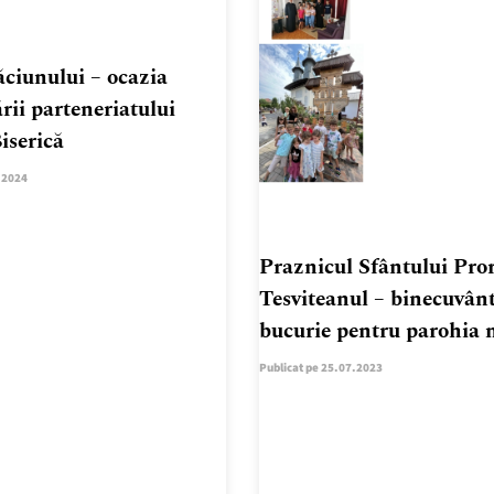
ăciunului – ocazia
rii parteneriatului
iserică
.2024
Praznicul Sfântului Pror
Tesviteanul – binecuvânt
bucurie pentru parohia 
Publicat pe 25.07.2023