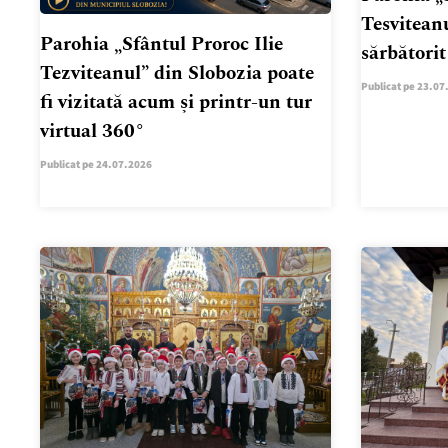
Tesviteanu
Parohia „Sfântul Proroc Ilie
sărbători
Tezviteanul” din Slobozia poate
Publicat pe 23.07
fi vizitată acum și printr-un tur
virtual 360°
Publicat pe 24.07.2026