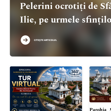
Pelerini ocrotiți de S
Ilie, pe urmele sfințil
CITEȘTE ARTICOLUL
Parohia „